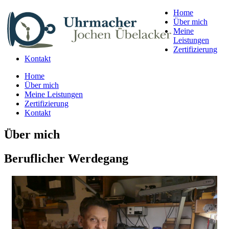
Home
Über mich
Meine
Leistungen
Zertifizierung
Kontakt
Home
Über mich
Meine Leistungen
Zertifizierung
Kontakt
Über mich
Beruflicher Werdegang